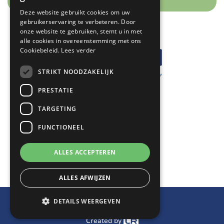
ENGLISH
Deze website gebruikt cookies om uw
gebruikerservaring te verbeteren. Door
GERMAN
onze website te gebruiken, stemt u in met
alle cookies in overeenstemming met ons
Cookiebeleid.
Lees verder
STRIKT NOODZAKELIJK
PRESTATIE
ARGOWIL
TARGETING
Keizersveld 34-36
FUNCTIONEEL
5803 AN Venray
+31 (0)478 551200
ALLES ACCEPTEREN
info@argowil.nl
ALLES AFWIJZEN
© 2026
DETAILS WEERGEVEN
Privacy policy
Created by