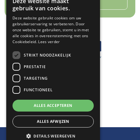
Deze website maakt
Terug naar overzicht
DUTCH
gebruik van cookies.
ENGLISH
Deze website gebruikt cookies om uw
gebruikerservaring te verbeteren. Door
GERMAN
onze website te gebruiken, stemt u in met
alle cookies in overeenstemming met ons
Cookiebeleid.
Lees verder
STRIKT NOODZAKELIJK
PRESTATIE
ARGOWIL
TARGETING
Keizersveld 34-36
FUNCTIONEEL
5803 AN Venray
+31 (0)478 551200
ALLES ACCEPTEREN
info@argowil.nl
ALLES AFWIJZEN
© 2026
DETAILS WEERGEVEN