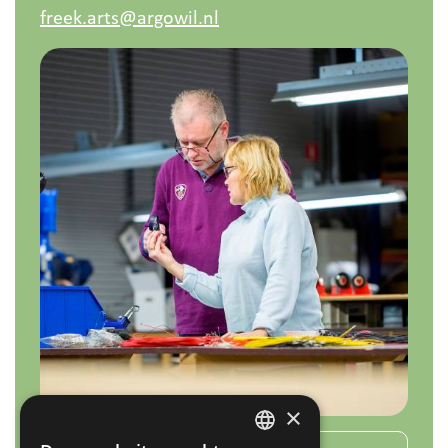
freek.arts@argowil.nl
×