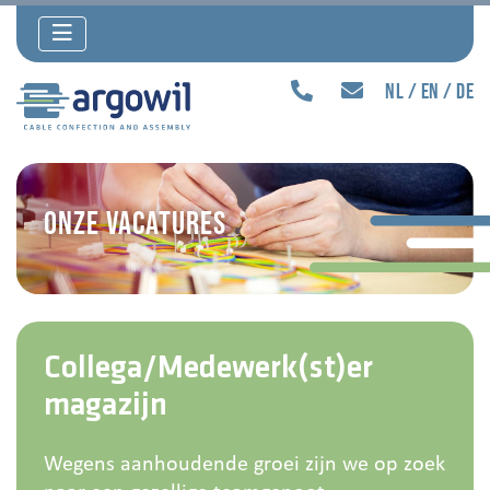
nl
en
de
Onze vacatures
Collega/Medewerk(st)er
magazijn
Wegens aanhoudende groei zijn we op zoek