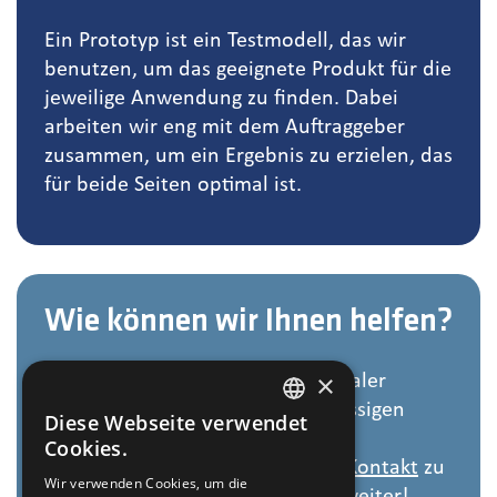
Ein Prototyp ist ein Testmodell, das wir
benutzen, um das geeignete Produkt für die
jeweilige Anwendung zu finden. Dabei
arbeiten wir eng mit dem Auftraggeber
zusammen, um ein Ergebnis zu erzielen, das
für beide Seiten optimal ist.
Wie können wir Ihnen helfen?
×
Suchen Sie als großer internationaler
Konzern oder KMU einen zuverlässigen
Diese Webseite verwendet
DUTCH
Partner?
Cookies.
Dann nehmen Sie unverbindlich
Kontakt
zu
ENGLISH
Wir verwenden Cookies, um die
uns auf. Wir helfen Ihnen gerne weiter!