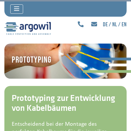
de
nl
en
Prototyping
Prototyping zur Entwicklung
von Kabelbäumen
Entscheidend bei der Montage des